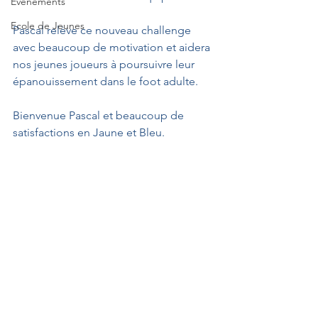
Evènements
Ecole de Jeunes
Pascal relève ce nouveau challenge 
avec beaucoup de motivation et aidera 
nos jeunes joueurs à poursuivre leur 
épanouissement dans le foot adulte.
Bienvenue Pascal et beaucoup de 
satisfactions en Jaune et Bleu.