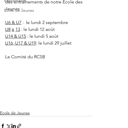
Evènements
des entraînements de notre Ecole des 
Jeunes :
Ecole de Jeunes
U6 & U7
 :  le lundi 2 septembre
U8
è
13
 : le lundi 12 août
U14 & U15
 : le lundi 5 août
U16, U17 & U19
: le lundi 29 juillet
Le Comité du RCSB
Ecole de Jeunes