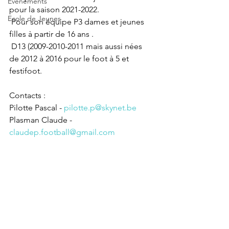
Evènements
pour la saison 2021-2022.
Ecole de Jeunes
 Pour son équipe P3 dames et jeunes 
filles à partir de 16 ans .
 D13 (2009-2010-2011 mais aussi nées 
de 2012 à 2016 pour le foot à 5 et 
festifoot.
Contacts : 
Pilotte Pascal - 
pilotte.p@skynet.be
Plasman Claude - 
claudep.football@gmail.com