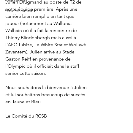
Evènements
Julien Drugmand au poste de T2 de 
notre équipe première. Après une 
Ecole de Jeunes
carrière bien remplie en tant que 
joueur (notamment au Wallonia 
Walhain où il a fait la rencontre de 
Thierry Blindenbergh mais aussi à 
l’AFC Tubize, Le White Star et Woluwé 
Zaventem), Julien arrive au Stade 
Gaston Reiff en provenance de 
l’Olympic où il officiait dans le staff 
senior cette saison.
Nous souhaitons la bienvenue à Julien 
et lui souhaitons beaucoup de succès 
en Jaune et Bleu.
Le Comité du RCSB