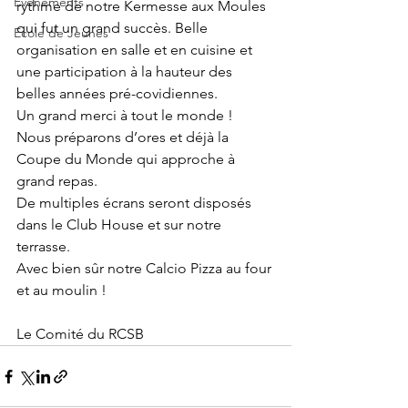
Evènements
rythme de notre Kermesse aux Moules 
qui fut un grand succès. Belle 
Ecole de Jeunes
organisation en salle et en cuisine et 
une participation à la hauteur des 
belles années pré-covidiennes.
Un grand merci à tout le monde !
Nous préparons d’ores et déjà la 
Coupe du Monde qui approche à 
grand repas.
De multiples écrans seront disposés 
dans le Club House et sur notre 
terrasse.
Avec bien sûr notre Calcio Pizza au four 
et au moulin !
Le Comité du RCSB