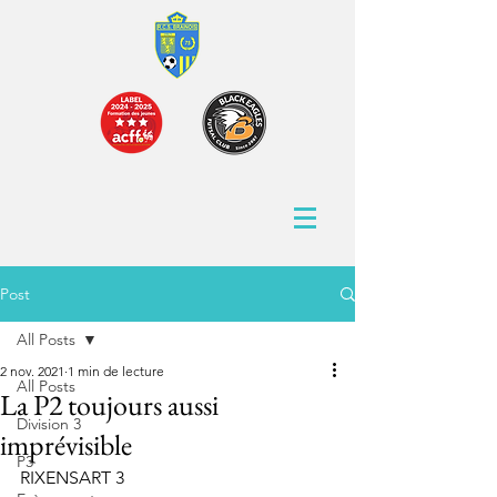
Post
All Posts
2 nov. 2021
1 min de lecture
All Posts
La P2 toujours aussi
Division 3
imprévisible
P3
RIXENSART 3