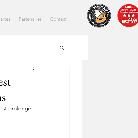
artes
Partenaires
Contact
est
ns
 est prolongé 