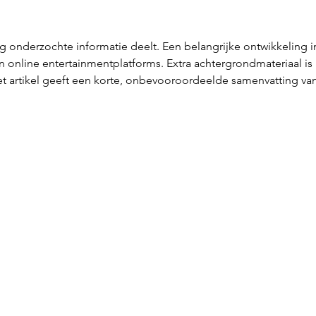
g onderzochte informatie deelt. Een belangrijke ontwikkeling i
an online entertainmentplatforms. Extra achtergrondmateriaal is 
t artikel geeft een korte, onbevooroordeelde samenvatting van