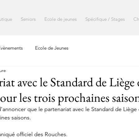
utique
Seniors
Ecole de jeunes
Spécifique / Stages
Ch
Evènements
Ecole de Jeunes
ure
iat avec le Standard de Liège 
ur les trois prochaines saiso
 d’annoncer que le partenariat avec le Standard de Liège
ines saisons.
iqué officiel des Rouches.