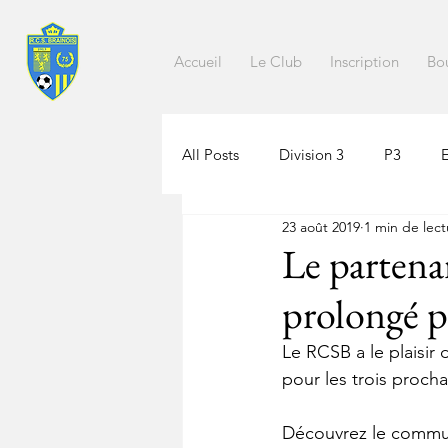
Accueil
Le Club
Inscription
Bo
All Posts
Division 3
P3
23 août 2019
1 min de lect
Le partenar
prolongé po
Le RCSB a le plaisir
pour les trois procha
Découvrez le commun