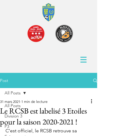
Post
All Posts
31 mars 2021
1 min de lecture
All Posts
Le RCSB est labelisé 3 Etoiles
Division 3
pour la saison 2020-2021 !
P3
C’est officiel, le RCSB retrouve sa 