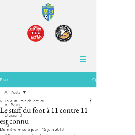
Post
All Posts
6 juin 2018
1 min de lecture
All Posts
Le staff du foot à 11 contre 11
Division 3
est connu
P3
Dernière mise à jour :
15 juin 2018