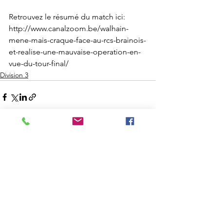
Retrouvez le résumé du match ici: 
http://www.canalzoom.be/walhain-
mene-mais-craque-face-au-rcs-brainois-
et-realise-une-mauvaise-operation-en-
vue-du-tour-final/
Division 3
Voir tout
Posts récents