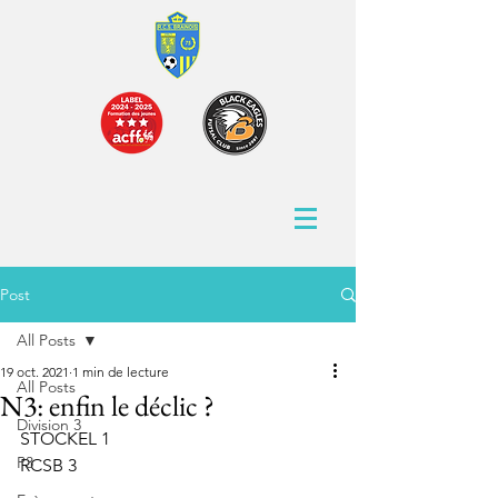
Post
All Posts
19 oct. 2021
1 min de lecture
All Posts
N3: enfin le déclic ?
Division 3
STOCKEL 1
P3
RCSB 3