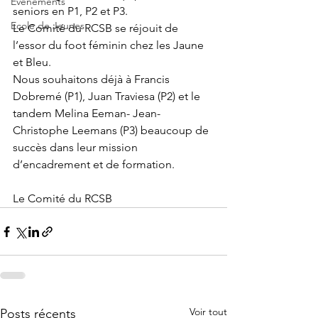
Evènements
seniors en P1, P2 et P3.
Ecole de Jeunes
Le Comité du RCSB se réjouit de 
l’essor du foot féminin chez les Jaune 
et Bleu.
Nous souhaitons déjà à Francis 
Dobremé (P1), Juan Traviesa (P2) et le 
tandem Melina Eeman- Jean-
Christophe Leemans (P3) beaucoup de 
succès dans leur mission 
d’encadrement et de formation.
Le Comité du RCSB
Voir tout
Posts récents