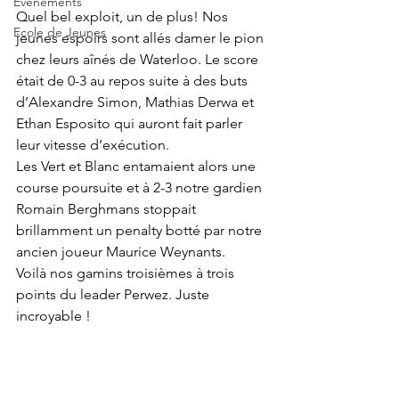
Evènements
Quel bel exploit, un de plus! Nos 
Ecole de Jeunes
jeunes espoirs sont allés damer le pion 
chez leurs aînés de Waterloo. Le score 
était de 0-3 au repos suite à des buts 
d’Alexandre Simon, Mathias Derwa et 
Ethan Esposito qui auront fait parler 
leur vitesse d’exécution.
Les Vert et Blanc entamaient alors une 
course poursuite et à 2-3 notre gardien 
Romain Berghmans stoppait 
brillamment un penalty botté par notre 
ancien joueur Maurice Weynants.
Voilà nos gamins troisièmes à trois 
points du leader Perwez. Juste 
incroyable !