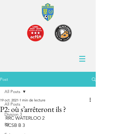
Post
All Posts
19 oct. 2021
1 min de lecture
All Posts
P2: où s’arrêteront ils ?
Division 3
RRC WATERLOO 2
P3
RCSB B 3