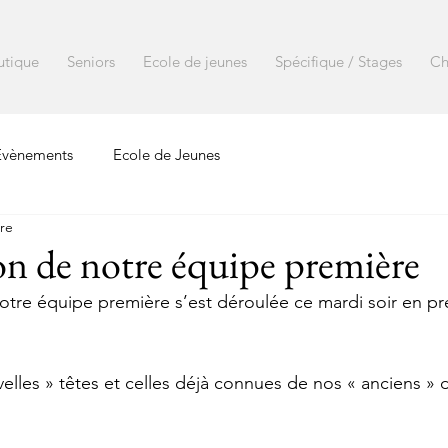
utique
Seniors
Ecole de jeunes
Spécifique / Stages
Ch
Evènements
Ecole de Jeunes
ure
on de notre équipe première
otre équipe première s’est déroulée ce mardi soir en pr
elles » têtes et celles déjà connues de nos « anciens » d