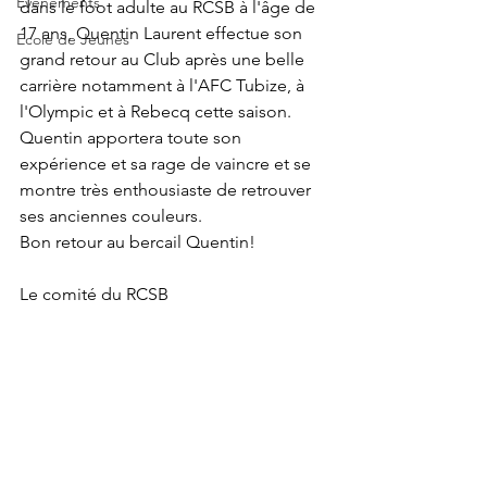
Evènements
dans le foot adulte au RCSB à l'âge de 
17 ans, Quentin Laurent effectue son 
Ecole de Jeunes
grand retour au Club après une belle 
carrière notamment à l'AFC Tubize, à 
l'Olympic et à Rebecq cette saison.
Quentin apportera toute son 
expérience et sa rage de vaincre et se 
montre très enthousiaste de retrouver 
ses anciennes couleurs.
Bon retour au bercail Quentin!
Le comité du RCSB