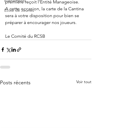
Evènements
première reçoit l’Entité Manageoise.
A cette occasion, la carte de la Cantina 
Ecole de Jeunes
sera à votre disposition pour bien se 
préparer à encourager nos joueurs.
Le Comité du RCSB
Voir tout
Posts récents