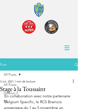
Post
All Posts
3 oct. 2021
1 min de lecture
All Posts
Stage à la Toussaint
Division 3
En collaboration avec notre partenaire 
P3
Belgium Specific, le RCS Brainois 
organisera du 1 au 5 novembre un 