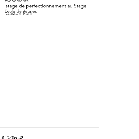
Evènements
stage de perfectionnement au Stage 
Ecole de Jeunes
Gaston Reiff