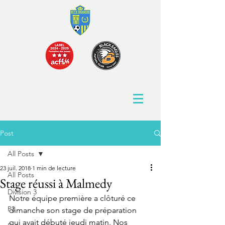
Post
All Posts
23 juil. 2018
1 min de lecture
All Posts
Stage réussi à Malmedy
Division 3
Notre équipe première a clôturé ce 
P3
dimanche son stage de préparation 
qui avait débuté jeudi matin. Nos 