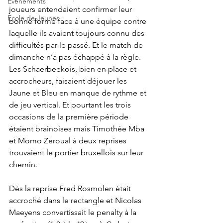
Evènements
joueurs entendaient confirmer leur 
Ecole de Jeunes
bonne forme face à une équipe contre 
laquelle ils avaient toujours connu des 
difficultés par le passé. Et le match de 
dimanche n’a pas échappé à la règle. 
Les Schaerbeekois, bien en place et 
accrocheurs, faisaient déjouer les 
Jaune et Bleu en manque de rythme et 
de jeu vertical. Et pourtant les trois 
occasions de la première période 
étaient brainoises mais Timothée Mba 
et Momo Zeroual à deux reprises 
trouvaient le portier bruxellois sur leur 
chemin.
Dès la reprise Fred Rosmolen était 
accroché dans le rectangle et Nicolas 
Maeyens convertissait le penalty à la 