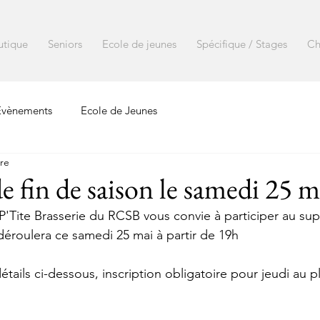
utique
Seniors
Ecole de jeunes
Spécifique / Stages
Ch
Evènements
Ecole de Jeunes
ure
e fin de saison le samedi 25 m
 P'Tite Brasserie du RCSB vous convie à participer au su
 déroulera ce samedi 25 mai à partir de 19h
tails ci-dessous, inscription obligatoire pour jeudi au pl