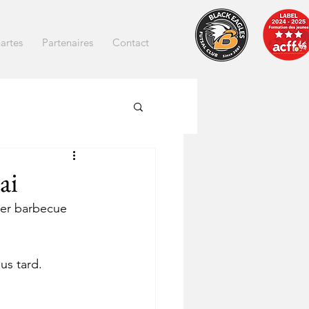
artes
Partenaires
Contact
ai
per barbecue 
us tard.