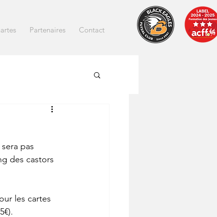
artes
Partenaires
Contact
 sera pas 
ng des castors 
our les cartes 
5€).