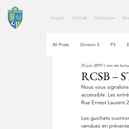
Accueil
Le Club
Inscription
Bo
All Posts
Division 3
P3
25 juin 2019
1 min de lect
RCSB – 
Nous vous signalons 
accessible. Les entré
Rue Ernest Laurent 2
Les guichets ouvriron
vendues en prévente 