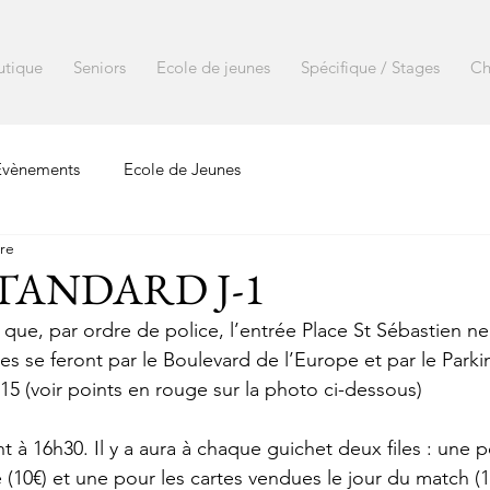
utique
Seniors
Ecole de jeunes
Spécifique / Stages
Ch
Evènements
Ecole de Jeunes
ure
STANDARD J-1
que, par ordre de police, l’entrée Place St Sébastien ne
es se feront par le Boulevard de l’Europe et par le Parki
15 (voir points en rouge sur la photo ci-dessous)
t à 16h30. Il y a aura à chaque guichet deux files : une p
(10€) et une pour les cartes vendues le jour du match (1