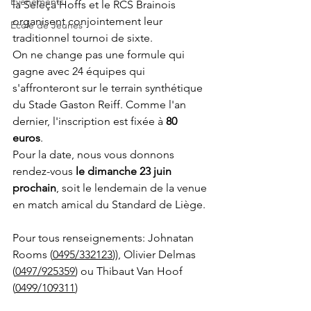
Evènements
la Seleça'Hoffs et le RCS Brainois 
organisent conjointement leur 
Ecole de Jeunes
traditionnel tournoi de sixte.
On ne change pas une formule qui 
gagne avec 24 équipes qui 
s'affronteront sur le terrain synthétique 
du Stade Gaston Reiff. Comme l'an 
dernier, l'inscription est fixée à 
80 
euros
. 
Pour la date, nous vous donnons 
rendez-vous 
le dimanche 23 juin 
prochain
, soit le lendemain de la venue 
en match amical du Standard de Liège. 
Pour tous renseignements: Johnatan 
Rooms (
0495/332123
)), Olivier Delmas 
(
0497/925359
) ou Thibaut Van Hoof 
(
0499/109311
)