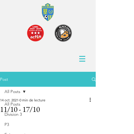
Post
All Posts
14 oct. 2021
0 min de lecture
All Posts
11/10 - 17/10
Division 3
P3