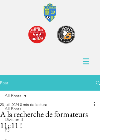
Post
All Posts
23 juil. 2024
0 min de lecture
All Posts
A la recherche de formateurs
Division 3
11c11 !
P3