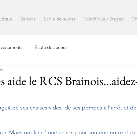
utique
Seniors
Ecole de jeunes
Spécifique / Stages
Ch
Evènements
Ecole de Jeunes
re
 aide le RCS Brainois…aidez
guit de ses chaises vides, de ses pompes à l’arrêt et d
ken Maes ont lancé une action pour soutenir notre club 