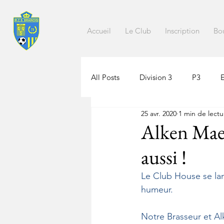
Accueil
Le Club
Inscription
Bo
All Posts
Division 3
P3
25 avr. 2020
1 min de lectu
Alken Maes
aussi !
Le Club House se lan
humeur.
Notre Brasseur et Al