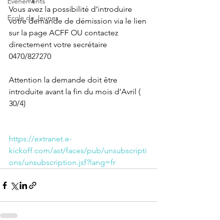
Evènements
Vous avez la possibilité d’introduire 
Ecole de Jeunes
votre demande de démission via le lien 
sur la page ACFF OU contactez 
directement votre secrétaire 
0470/827270
Attention la demande doit être 
introduite avant la fin du mois d’Avril ( 
30/4)
https://extranet.e-
kickoff.com/ast/faces/pub/unsubscripti
ons/unsubscription.jsf?lang=fr