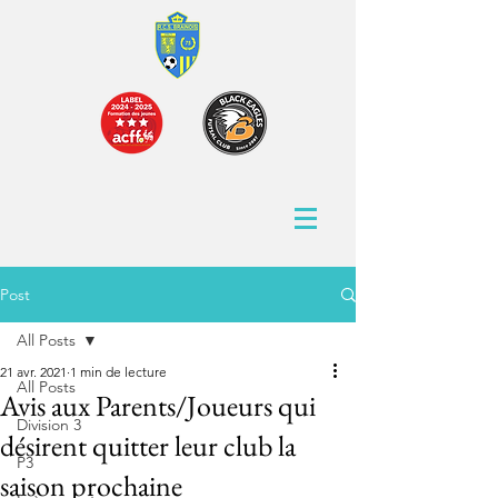
Post
All Posts
21 avr. 2021
1 min de lecture
All Posts
Avis aux Parents/Joueurs qui
Division 3
désirent quitter leur club la
P3
saison prochaine