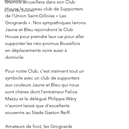
Evènements
Brainois accueillera dans son Club 
House le nouveau club de Supporters 
Ecole de Jeunes
de l’Union Saint-Gilloise « Les 
Grognards ». Nos sympathiques larrons 
Jaune et Bleu rejoindront le Club 
House pour prendre leur car pour aller 
supporter les néo-promus Bruxellois 
en déplacements voire aussi à 
domicile.
Pour notre Club, c’est vraiment tout un 
symbole avec un club de supporters 
aux couleurs Jaune et Bleu qui nous 
sont chères dont l’entraîneur Felice 
Mazzu et le délégué Philippe Wéry 
n’auront laissé que d’excellents 
souvenirs au Stade Gaston Reiff.
Amateurs de foot, les Grognards 