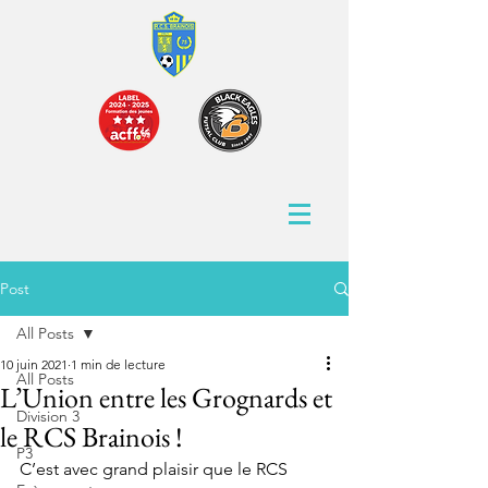
Post
All Posts
10 juin 2021
1 min de lecture
All Posts
L’Union entre les Grognards et
Division 3
le RCS Brainois !
P3
C’est avec grand plaisir que le RCS 