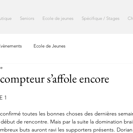
utique
Seniors
Ecole de jeunes
Spécifique / Stages
Ch
Evènements
Ecole de Jeunes
re
 compteur s’affole encore
E 1
 confirmé toutes les bonnes choses des dernières semai
 début de rencontre. Mais par la suite la domination brai
reux buts auront ravi les supporters présents. Dorian 