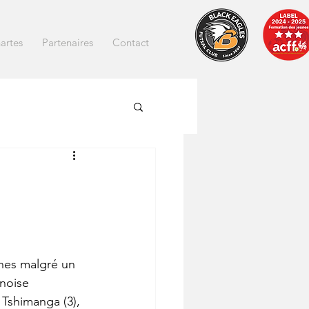
artes
Partenaires
Contact
nes malgré un 
noise 
Tshimanga (3), 