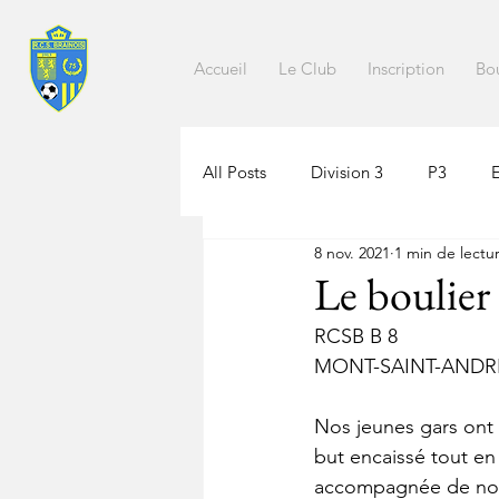
Accueil
Le Club
Inscription
Bo
All Posts
Division 3
P3
8 nov. 2021
1 min de lectu
Le boulier
RCSB B 8
MONT-SAINT-ANDR
Nos jeunes gars ont
but encaissé tout en
accompagnée de nomb