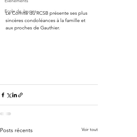
Evènements
Ecole de Jeunes
Le Comité du RCSB présente ses plus 
sincères condoléances à la famille et 
aux proches de Gauthier.
Voir tout
Posts récents