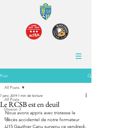
Post
All Posts
7 janv. 2019
1 min de lecture
All Posts
Le RCSB est en deuil
Division 3
Nous avons appris avec tristesse le 
P3
décès accidentel de notre formateur 
U15 Gauthier Canu survenu ce vendredi.