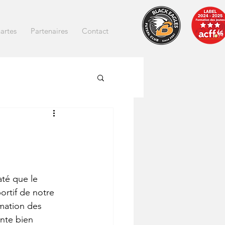
artes
Partenaires
Contact
té que le 
ortif de notre 
mation des 
nte bien 