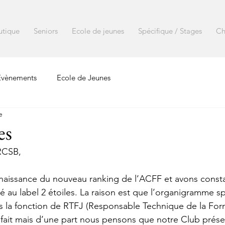
utique
Seniors
Ecole de jeunes
Spécifique / Stages
Ch
Evènements
Ecole de Jeunes
e
es
RCSB,
naissance du nouveau ranking de l’ACFF et avons consta
 au label 2 étoiles. La raison est que l’organigramme sp
s la fonction de RTFJ (Responsable Technique de la For
 fait mais d’une part nous pensons que notre Club prése