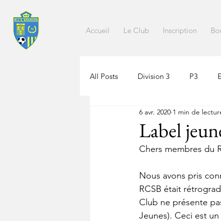
Accueil
Le Club
Inscription
Bo
All Posts
Division 3
P3
6 avr. 2020
1 min de lectur
Label jeun
Chers membres du 
Nous avons pris con
RCSB était rétrogradé
Club ne présente pa
Jeunes). Ceci est un