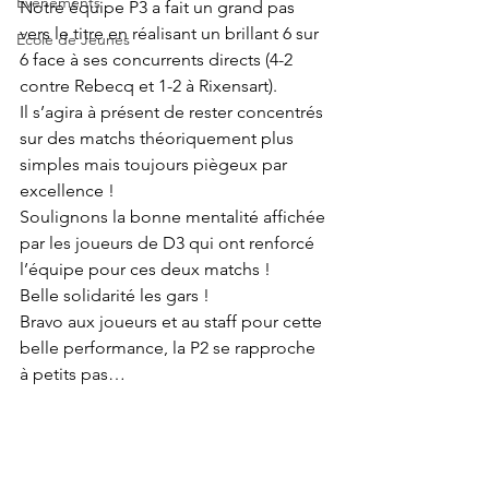
Evènements
Notre équipe P3 a fait un grand pas 
vers le titre en réalisant un brillant 6 sur 
Ecole de Jeunes
6 face à ses concurrents directs (4-2 
contre Rebecq et 1-2 à Rixensart).
Il s’agira à présent de rester concentrés 
sur des matchs théoriquement plus 
simples mais toujours piègeux par 
excellence !
Soulignons la bonne mentalité affichée 
par les joueurs de D3 qui ont renforcé 
l’équipe pour ces deux matchs !
Belle solidarité les gars !
Bravo aux joueurs et au staff pour cette 
belle performance, la P2 se rapproche 
à petits pas…