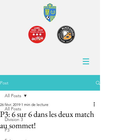
Post
All Posts
26 févr. 2019
1 min de lecture
All Posts
P3: 6 sur 6 dans les deux match
Division 3
au sommet!
P3