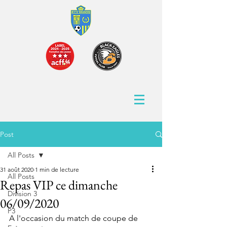
Post
All Posts
31 août 2020
1 min de lecture
All Posts
Repas VIP ce dimanche
Division 3
06/09/2020
P3
A l'occasion du match de coupe de 