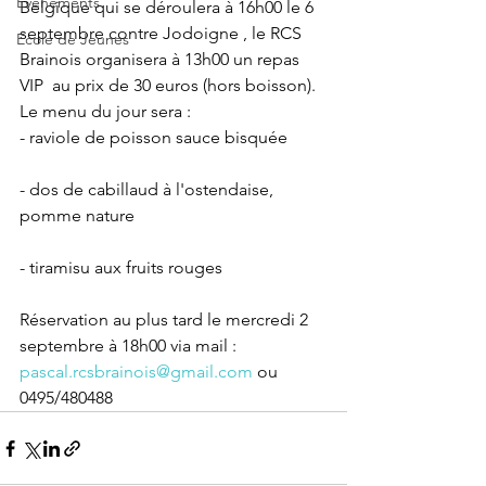
Evènements
Belgique qui se déroulera à 16h00 le 6 
septembre contre Jodoigne , le RCS 
Ecole de Jeunes
Brainois organisera à 13h00 un repas 
VIP  au prix de 30 euros (hors boisson). 
Le menu du jour sera :
- raviole de poisson sauce bisquée
- dos de cabillaud à l'ostendaise, 
pomme nature
- tiramisu aux fruits rouges
Réservation au plus tard le mercredi 2 
septembre à 18h00 via mail :  
pascal.rcsbrainois@gmail.com
 ou 
0495/480488