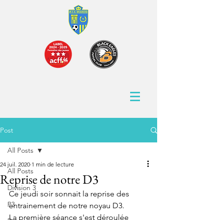
Post
All Posts
24 juil. 2020
1 min de lecture
All Posts
Reprise de notre D3
Division 3
Ce jeudi soir sonnait la reprise des 
P3
entrainement de notre noyau D3.
La première séance s'est déroulée 