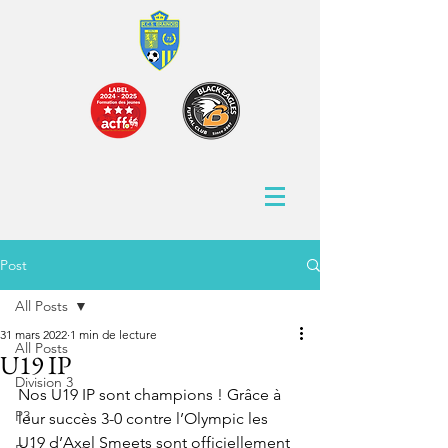
Post
All Posts
31 mars 2022
1 min de lecture
All Posts
U19 IP
Division 3
Nos U19 IP sont champions ! Grâce à 
P3
leur succès 3-0 contre l’Olympic les 
U19 d’Axel Smeets sont officiellement 